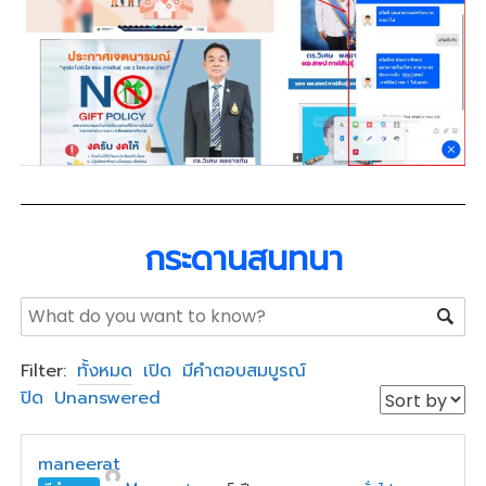
กระดานสนทนา
Filter:
ทั้งหมด
เปิด
มีคำตอบสมบูรณ์
ปิด
Unanswered
maneerat