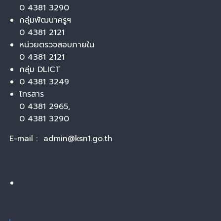
0 4381 3290
กลุ่มพัฒนาครูฯ
0 4381 2121
หน่วยตรวจสอบภายใน
0 4381 2121
กลุ่ม DLICT
0 4381 3249
โทรสาร
0 4381 2965,
0 4381 3290
E-mail : admin@ksn1.go.th