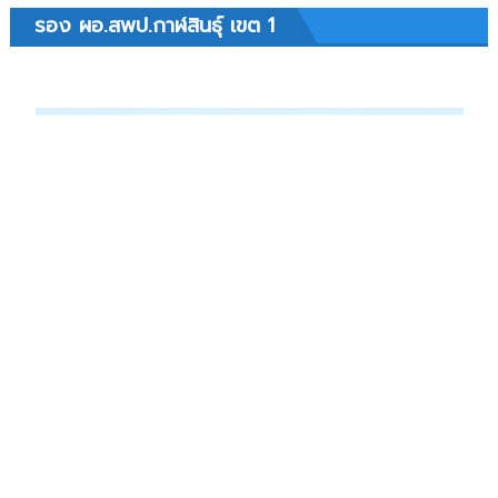
รอง ผอ.สพป.กาฬสินธุ์ เขต 1