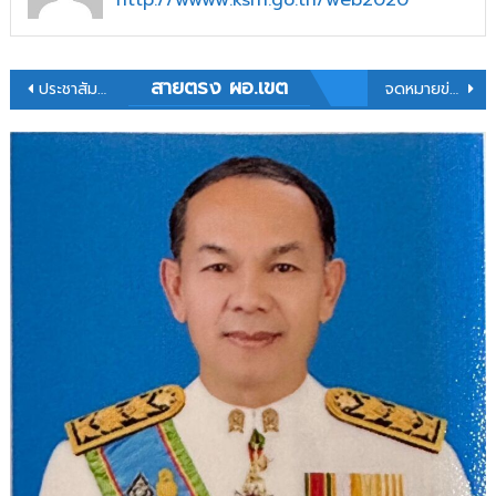
แนะแนว
สายตรง ผอ.เขต
ประชาสัมพันธ์โครงการสมัครสมาชิก VIP Member by สมาพันธ์แพลตฟอร์มฯ
จดหมายข่าว โรงเรียนหนองโพนวิทยายน วันที่ 20 มิถุนายน 2568
เรื่อง