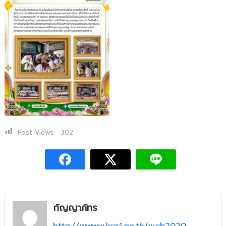
สงเคราะห์
วัน
ที่
19
มิถุนายน
2568
Post Views:
302
กัญญาภัทร
http://wwww.ksn1.go.th/web2020