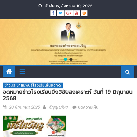
Skip
วันจันทร์, สิงหาคม 10, 2026
to
content
ข่าวประชาสัมพันธ์โรงเรียนในสังกัด
จดหมายข่าวโรงเรียนบึงวิชัยสงเคราะห์ วันที่ 19 มิถุนายน
2568
Posted
Author
บน
20 มิถุนายน 2025
กัญญาภัทร
ปิดความเห็น
on
จดหมาย
ข่าว
โรงเรียน
บึง
วิชัย