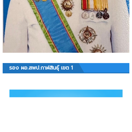
รอง ผอ.สพป.กาฬสินธุ์ เขต 1