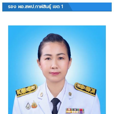
รอง ผอ.สพป.กาฬสินธุ์ เขต 1