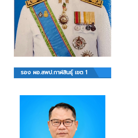
รอง ผอ.สพป.กาฬสินธุ์ เขต 1