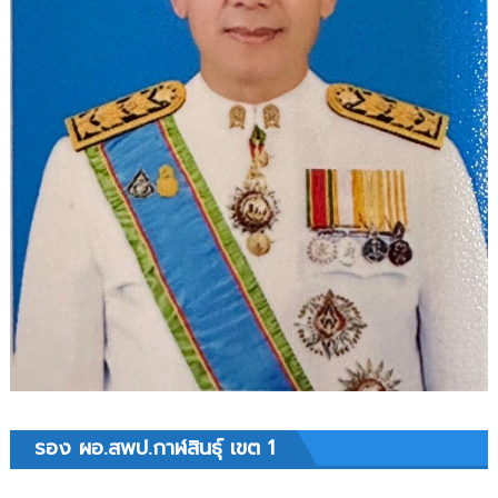
รอง ผอ.สพป.กาฬสินธุ์ เขต 1