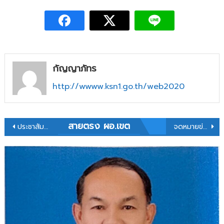
งบ
ประมาณ
ประจำ
เดือน
มกราคม
2569
กัญญาภัทร
http://wwww.ksn1.go.th/web2020
แนะแนว
สายตรง ผอ.เขต
ประชาสัมพันธ์ประกาศ เรื่องการได้มาซึ่งอนุกรรมการผู้ทรงคุณวุฒิ (ด้านกฎหมาย) ใน อ.ก.ค.ศ.เขตพื้นที่การศึกษาประถมศึกษาชุมพร เขต 1 (แทนตำแหน่งว่าง)
จดหมายข่าว โรงเรียนโนนศิลาไกรฤกษ์ราษฎร์อำนวย วันที่ 11 กุมภาพันธ์ 2569
เรื่อง