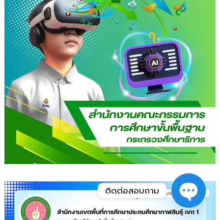
ติดต่อสอบถาม
O
p
e
n
c
h
a
t