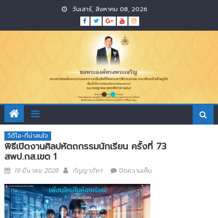
Skip
วันเสาร์, สิงหาคม 08, 2026
to
content
วีดีโอ-ที่น่าสนใจ
พิธีเปิดงานศิลปหัตถกรรมนักเรียน ครั้งที่ 73
สพป.กส.เขต 1
Posted
Author
บน
19 มีนาคม 2026
กัญญาภัทร
ปิดความเห็น
on
พิธี
เปิด
งาน
ศิลป
หัตถกรรม