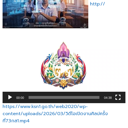
http://
นักเรียน
ครั้ง
ที่
73
สพป.กส.เขต
1
ตัว
เล่น
ไฟล์
วิดีโอ
00:00
04:38
https://www.ksn1.go.th/web2020/wp-
content/uploads/2026/03/วิดีโอเปิดงานศิลปครั้ง
ที่73กส1.mp4