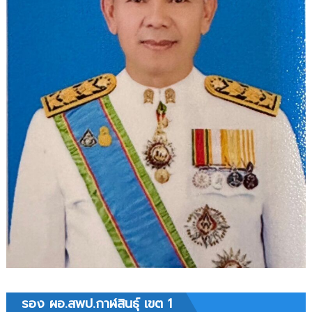
รอง ผอ.สพป.กาฬสินธุ์ เขต 1