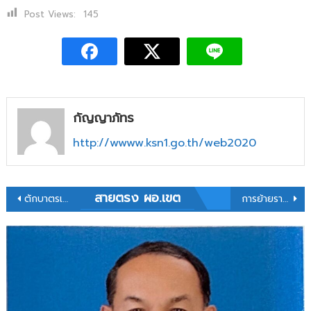
Post Views:
145
กัญญาภัทร
http://wwww.ksn1.go.th/web2020
แนะแนว
สายตรง ผอ.เขต
ตักบาตรเช้าเข้าโรงเรียนกลุ่มเครือข่ายพุทธไสยาสน์
การย้ายราชการครูและบุคลากรทางการศึกษา ตำแหน่งครู ประจำปี พ.ศ. 2569 รอบที่ 1 (เพิ่มเติม)
เรื่อง