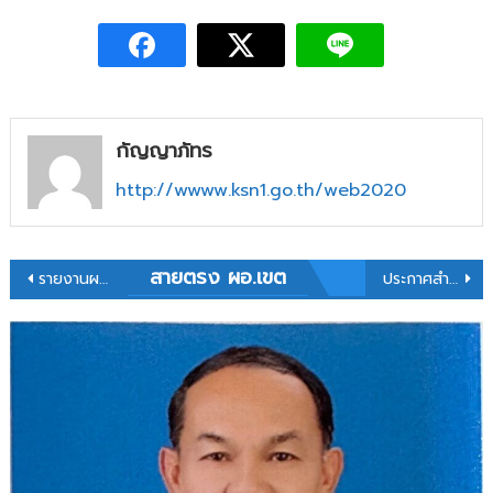
งบ
ประมาณ
ประจำ
เดือน
มีนาคม
2569
กัญญาภัทร
http://wwww.ksn1.go.th/web2020
แนะแนว
สายตรง ผอ.เขต
รายงานผลการเบิกจ่ายงบประมาณ ประจำเดือนกุมภาพันธ์ 2569
ประกาศสำนักงานเขตพื้นที่การศึกษาประถมศึกษากาฬสินธุ์ เขต 1 เรื่อง ประกาศผลการพิจารณาย้ายข้าราชการครูและบุคลากรทางการศึกษา ตำแหน่งครู ประจำปี พ.ศ. 2569 รอบที่ 1
เรื่อง