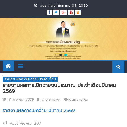
Skip
วันอาทิตย์, สิงหาคม 09, 2026
to
content
รายงานผลการเบิกจ่ายประจำเดือน
รายงานผลการเบิกจ่ายงบประมาณ ประจำเดือนมีนาคม
2569
Posted
Author
บน
8 เมษายน 2026
กัญญาภัทร
ปิดความเห็น
on
รายงาน
ผล
รายงานผลการเบิกจ่าย มีนาคม 2569
การ
เบิก
Post Views:
207
จ่าย