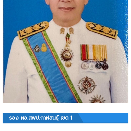
รอง ผอ.สพป.กาฬสินธุ์ เขต 1