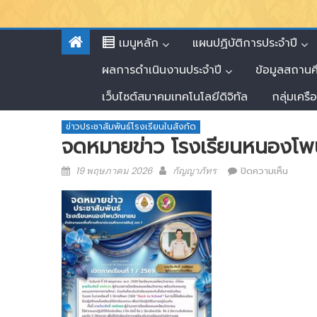
เมนูหลัก
แผนปฏิบัติการประจำปี
ผลการดำเนินงานประจำปี
ข้อมูลสถาน
เว็บไซต์สมาคมเทคโนโลยีดิจิทัล
กลุ่มเครื
ข่าวประชาสัมพันธ์โรงเรียนในสังกัด
จดหมายข่าว โรงเรียนหนองโพ
Posted
Author
บน
19 พฤษภาคม 2026
กัญญาภัทร
ปิดความเห็น
on
จดหมา
ข่าว
โรงเรีย
หนอง
โพน
วิ
ทยา
ยน
วัน
ที่