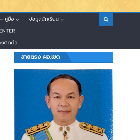
 คู่มือ
ข้อมูลนักเรียน
ENTER
างติดต่อ
สายตรง ผอ.เขต