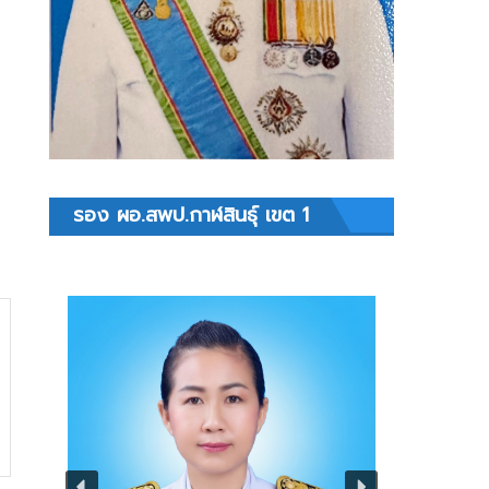
รอง ผอ.สพป.กาฬสินธุ์ เขต 1