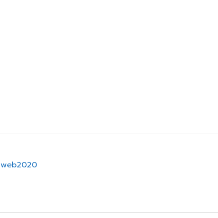
คม
h/web2020