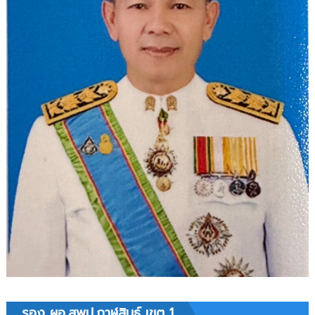
บุคลากร
ทางการ
ศึกษา
ตำแหน่ง
ครู
ผู้
ช่วย
สังกัด
สำนักงาน
เขต
พื้นที่
การ
ศึกษา
ประถม
ศึกษา
กาฬสินธุ์
เขต
1
รอง ผอ.สพป.กาฬสินธุ์ เขต 1