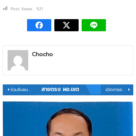
ขึ้น
บัญชี
Post Views:
921
และ
การ
ยกเลิก
บัญชี
ผู้
สอบ
แข่งขัน
Chocho
ได้
เพื่อ
บรรจุ
และ
แต่ง
ตั้ง
แนะแนว
สายตรง ผอ.เขต
ร่วมรับชมรายการพฤหัสเช้าข่าว สพฐ. ครั้งที่ 21/2568 และประชุมผู้บริหารสำนักงานเขตพื้นที่การศึกษาประถมศึกษากาฬสินธุ์ เขต 1
เปิดการอบรมการบริหารจัดการข้อมูลสารสนเทศทางการศึกษา ปีการศึกษา 2568 (รุ่นที่ 2)
บุคคล
เข้า
เรื่อง
รับ
ราชการ
เป็น
ข้าราชการ
ครู
และ