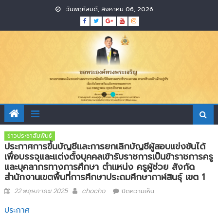
Skip
วันพฤหัสบดี, สิงหาคม 06, 2026
to
content
ข่าวประชาสัมพันธ์
ประกาศการขึ้นบัญชีและการยกเลิกบัญชีผู้สอบแข่งขันได้
เพื่อบรรจุและแต่งตั้งบุคคลเข้ารับราชการเป็นข้าราชการครู
และบุคลากรทางการศึกษา ตำแหน่ง ครูผู้ช่วย สังกัด
สำนักงานเขตพื้นที่การศึกษาประถมศึกษากาฬสินธุ์ เขต 1
Posted
Author
บน
22 พฤษภาคม 2025
chocho
ปิดความเห็น
on
ประกาศ
การ
ประกาศ