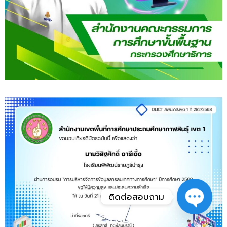
ติดต่อสอบถาม
O
p
e
n
c
h
at
y