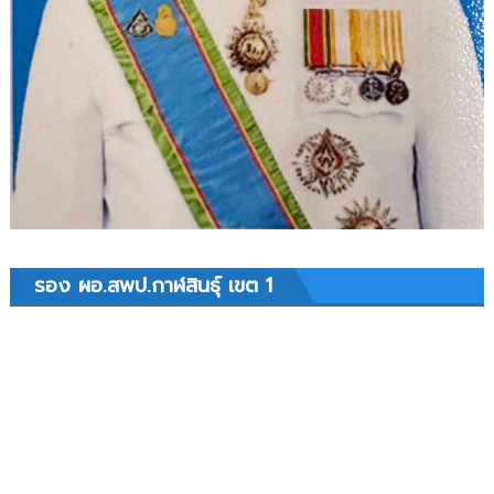
รอง ผอ.สพป.กาฬสินธุ์ เขต 1