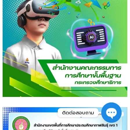
ติดต่อสอบถาม
O
p
e
n
c
h
at
y