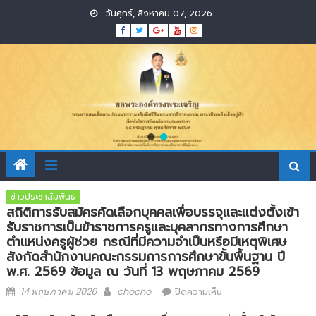
Skip
วันศุกร์, สิงหาคม 07, 2026
to
content
ข่าวประชาสัมพันธ์
สถิติการรับสมัครคัดเลือกบุคคลเพื่อบรรจุและแต่งตั้งเข้า
รับราชการเป็นข้าราชการครูและบุคลากรทางการศึกษา
ตำแหน่งครูผู้ช่วย กรณีที่มีความจำเป็นหรือมีเหตุพิเศษ
สังกัดสำนักงานคณะกรรมการการศึกษาขั้นพื้นฐาน ปี
พ.ศ. 2569 ข้อมูล ณ วันที่ 13 พฤษภาคม 2569
Posted
Author
บน
14 พฤษภาคม 2026
chocho
ปิดความเห็น
on
สถิติ