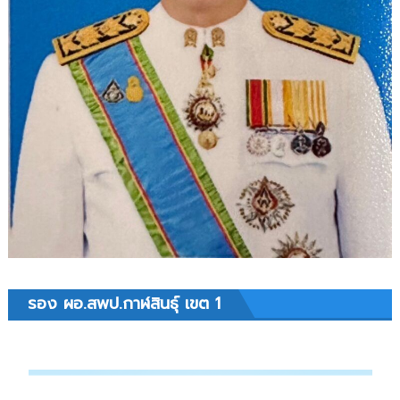
2569
ข้อมูล
ณ
วัน
ที่
13
พฤษภาคม
2569
รอง ผอ.สพป.กาฬสินธุ์ เขต 1