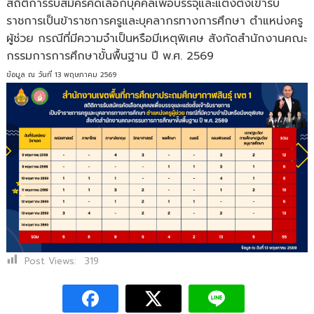
การ
สถิติการรับสมัครคัดเลือกบุคคลเพื่อบรรจุและแต่งตั้งเข้ารับ
รับ
ราชการเป็นข้าราชการครูและบุคลากรทางการศึกษา ตำแหน่งครู
สมัคร
ผู้ช่วย กรณีที่มีความจำเป็นหรือมีเหตุพิเศษ สังกัดสำนักงานคณะ
คัด
กรรมการการศึกษาขั้นพื้นฐาน ปี พ.ศ. 2569
เลือก
บุคคล
ข้อมูล ณ วันที่ 13 พฤษภาคม 2569
เพื่อ
บรรจุ
และ
แต่ง
ตั้ง
เข้า
รับ
ราชการ
เป็น
ข้าราชการ
ครู
และ
บุคลากร
Post Views:
319
ทางการ
ศึกษา
ตำแหน่ง
ครู