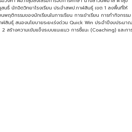
รมวงศา ผอ.กลุ่มส่งเสริมการจัดการศึกษา นางสาวนพมาส ผาสุข
ิ์ นักจิตวิทยาโรงเรียน ประจำสพป.กาฬสินธุ์ เขต 1 ลงพื้นที่ให้
ินธุ์
ี่ยนพฤติกรรมของนักเรียนในการเรียน การเข้าเรียน การทำกิจกรรม
าฬสินธุ์ สนองนโยบายระยะเร่งด่วน Quick Win ประจำปีงบประมา
อ 2 สร้างความเข้มแข็งระบบแนะแนว การชี้แนะ (Coaching) และกา
ินธุ์