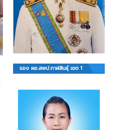
รอง ผอ.สพป.กาฬสินธุ์ เขต 1
ม