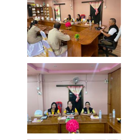
ช่วย
เหลือ
นักเรียน
กรณี
ปรับ
ทัศนคติ
และ
ปรับ
เปลี่ยน
พฤติกรรม
ของ
นักเรียน
ใน
การ
เรียน
การ
เข้า
เรียน
การ
ทำ
กิจกรรม