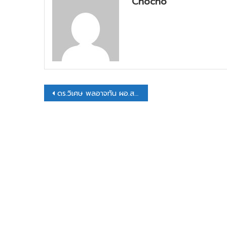
Chocho
แนะแนว
ดร.วิเศษ พลอาจทัน ผอ.สพป.กาฬสินธุ์ เขต 1 ได้อนุญาตให้ดร.พรเพ็ญ ฤทธิลัน ผอ.กลุ่มนิเทศฯ พร้อมบุคลากรร่วมปฏิบัติหน้าที่วิทยากรในโครงการขยายผลวิทยากรเพื่อทำหน้าที่ผู้ถ่ายทอดความรู้เกี่ยวกับประวัติศาสตร์ชาติไทยประจำท้องถิ่นระดับอำเภอ (ครู ข) และระดับองค์กรปกครองส่วนท้องถิ่น จังหวัดกาฬสินธุ์
เรื่อง