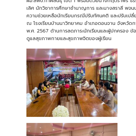
ผอ.สพป.กาฬสินธุ์ เขต 1 พร้อมด้วยนางกฤตราพร ธร
ทัน
เลิศ นักวิชาการศึกษาชำนาญการ และนางสราลี พจนนุสนธ
ผอ.สพป.กาฬส
ความช่วยเหลือนักเรียนกรณีปรับทัศนคติ และปรับเปล
เขต
1
ณ โรงเรียนบ้านนาวิทยาคม อำเภอดอนจาน จังหวัดก
มอบ
พ.ศ. 2567 ด้านการลดภาระนักเรียนและผู้ปกครอง ข้
หมาย
ดูแลสุขภาพกายและสุขภาพจิตของผู้เรียน
ให้
นาย
ศิริ
รัตน์
ช่วย
รักษา
รอง
ผอ.สพป.กาฬส
เขต
1
พร้อม
บุคลากร
ลงพื้น
ที่
ให้
ความ