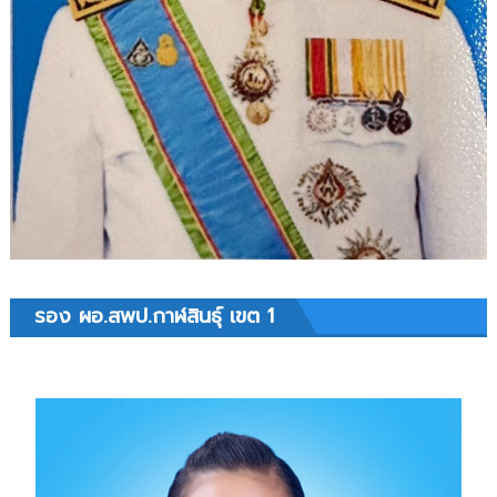
รอง ผอ.สพป.กาฬสินธุ์ เขต 1