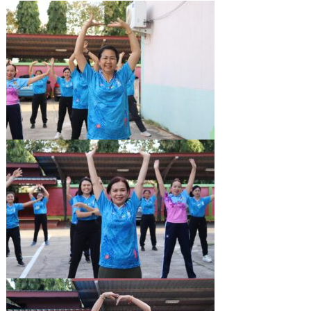
ประถม
ศึกษา
กาฬสินธุ์
เขต
1
นำ
บุคลากร
ร่วม
ออก
กำลัง
กาย