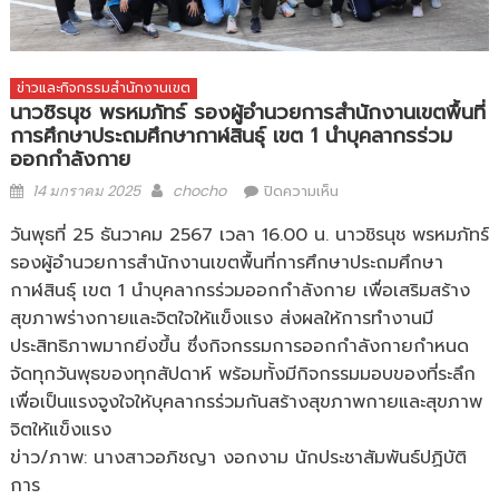
ข่าวและกิจกรรมสำนักงานเขต
นาวชิรนุช พรหมภัทร์ รองผู้อำนวยการสำนักงานเขตพื้นที่
การศึกษาประถมศึกษากาฬสินธุ์ เขต 1 นำบุคลากรร่วม
ออกกำลังกาย
Posted
Author
บน
14 มกราคม 2025
chocho
ปิดความเห็น
on
นาว
ชิ
วันพุธที่ 25 ธันวาคม 2567 เวลา 16.00 น. นาวชิรนุช พรหมภัทร์
รนุช
รองผู้อำนวยการสำนักงานเขตพื้นที่การศึกษาประถมศึกษา
พรหม
กาฬสินธุ์ เขต 1 นำบุคลากรร่วมออกกำลังกาย เพื่อเสริมสร้าง
ภัทร์
สุขภาพร่างกายและจิตใจให้แข็งแรง ส่งผลให้การทำงานมี
รอง
ผู้
ประสิทธิภาพมากยิ่งขึ้น ซึ่งกิจกรรมการออกกำลังกายกำหนด
อำนวย
จัดทุกวันพุธของทุกสัปดาห์ พร้อมทั้งมีกิจกรรมมอบของที่ระลึก
การ
เพื่อเป็นแรงจูงใจให้บุคลากรร่วมกันสร้างสุขภาพกายและสุขภาพ
สำนักงาน
จิตให้แข็งแรง
เขต
พื้นที่
ข่าว/ภาพ: นางสาวอภิชญา งอกงาม นักประชาสัมพันธ์ปฏิบัติ
การ
การ
ศึกษา