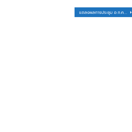
แถลงผลการประชุม อ.ก.ค.ศ. ครั้งที่ 3/2568 ผ่านระบบออนไลน์ (Zoom Meeting)