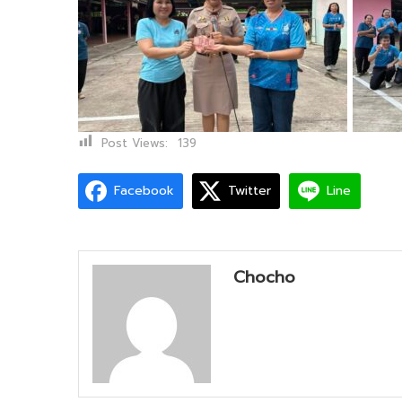
Post Views:
139
Facebook
Twitter
Line
Chocho