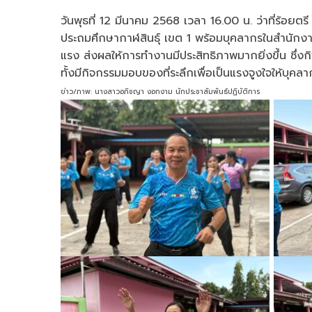
on
ออก
กำลัง
วันพุธที่ 12 มีนาคม 2568 เวลา 16.00 น. ว่าที่ร้อยตร
กาย
ประถมศึกษากาฬสินธุ์ เขต 1 พร้อมบุคลากรในสำนักงา
เพื่อ
แรง ส่งผลให้การทำงานมีประสิทธิภาพมากยิ่งขึ้น ซึ
เสริม
ทั้งมีกิจกรรมมอบของที่ระลึกเพื่อเป็นแรงจูงใจให้บุ
สร้าง
สุขภาพ
ข่าว/ภาพ: นางสาวอภิชญา งอกงาม นักประชาสัมพันธ์ปฏิบัติการ
ร่างกาย
และ
จิตใจ
ให้
แข็ง
แรง