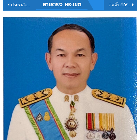
แนะแนว
สายตรง ผอ.เขต
ประชาสัมพันธ์ข่าว สคบ.
ลงพื้นที่ให้กำลังใจคณะผู้เข้ารับการพัฒนาข้าราชการครูและบุคลากรทางการศึกษา ก่อนแต่งตั้งให้ดำรงตำแหน่งผู้บริหารสถานศึกษา ในสังกัดสำนักงานคณะกรรมการการศึกษาพื้นฐาน ประจำปีงบประมาณ พ.ศ. 2569
เรื่อง