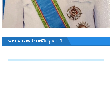
รอง ผอ.สพป.กาฬสินธุ์ เขต 1