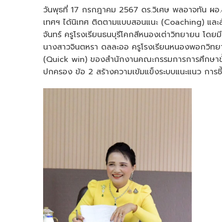
พล
วันพุธที่ 17 กรกฎาคม 2567 ดร.วิเศษ พลอาจทัน ผอ.ส
อาจ
เทศฯ ได้นิเทศ ติดตามแบบสอนแนะ (Coaching) และสั
ทัน
จันทร์ ครูโรงเรียนธนบุรีโคกสีหนองเต่าวิทยายน โดยม
ผอ.สพป.กาฬ
นางสาวจินตหรา ดลละออ ครูโรงเรียนหนองพอกวิทยา
เขต
1
(Quick win) ของสำนักงานคณะกรรมการการศึกษาขั้น
ได้
ปกครอง ข้อ 2 สร้างความเข้มแข็งระบบแนะแนว การชี
มอบ
หมาย
ให้
ดร.พร
เพ็ญ
ฤ
ทธิ
ลัน
ผอ.กลุ่ม
นิ
เทศฯ
ได้
นิเทศ
ติดตาม
แบบ