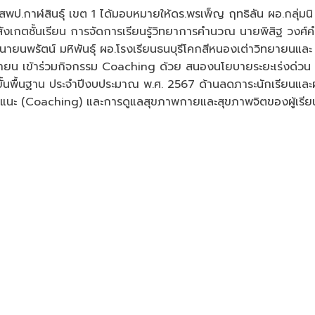
พป.กาฬสินธุ์ เขต 1 ได้มอบหมายให้ดร.พรเพ็ญ ฤทธิลัน ผอ.กลุ่มนิ
งเกตชั้นเรียน การจัดการเรียนรู้วิทยาการคำนวณ นายพิสิฐ วงศ์ค
ีนายนพรัตน์ มหิพันธุ์ ผอ.โรงเรียนธนบุรีโคกสีหนองเต่าวิทยายนและ
สินธุ์
ยน เข้าร่วมกิจกรรม Coaching ด้วย สนองนโยบายระยะเร่งด่วน
พื้นฐาน ประจำปีงบประมาณ พ.ศ. 2567 ด้านลดภาระนักเรียนและผู
้แนะ (Coaching) และการดูแลสุขภาพกายและสุขภาพจิตของผู้เรีย