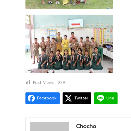
Post Views:
239
Facebook
Twitter
Line
Chocho