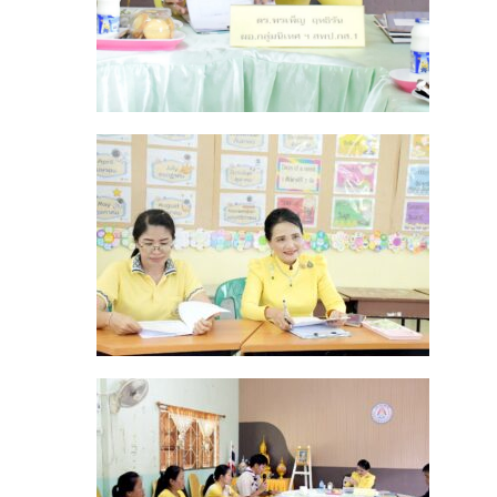
สอน
แนะ
(Coachin
และ
สังเกต
ชั้น
เรียน
การ
จัดการ
เรียน
รู้
วิทยาการ
คำนวณ