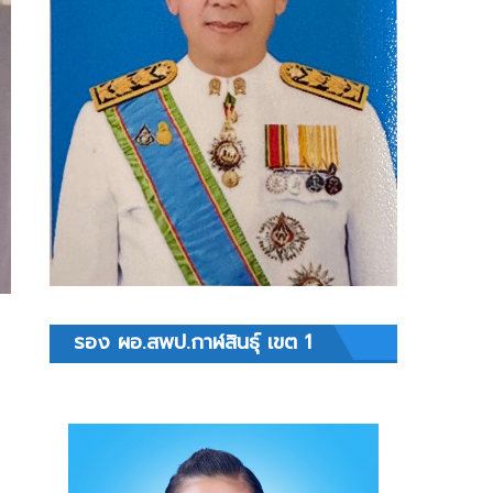
รอง ผอ.สพป.กาฬสินธุ์ เขต 1