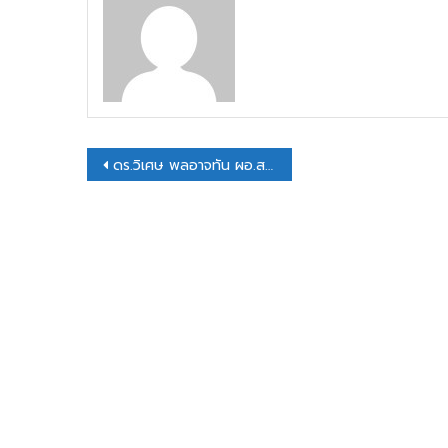
แนะแนว
ดร.วิเศษ พลอาจทัน ผอ.สพป.กาฬสินธุ์ เขต 1 เข้าร่วมประชุม อ.ก.ค.ศ.เขตพื้นที่การศึกษาประถมศึกษากาฬสินธุ์ เขต 1 การประชุม ครั้งที่ 9/2567
เรื่อง