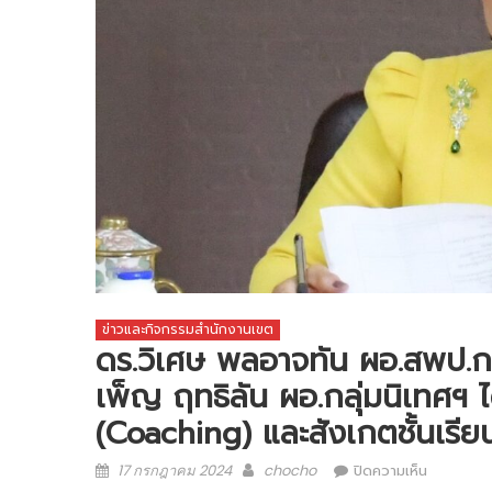
ข่าวและกิจกรรมสำนักงานเขต
ดร.วิเศษ พลอาจทัน ผอ.สพป.กา
เพ็ญ ฤทธิลัน ผอ.กลุ่มนิเทศฯ
(Coaching) และสังเกตชั้นเรี
Posted
Author
บน
17 กรกฎาคม 2024
chocho
ปิดความเห็น
on
ดร.วิเศษ