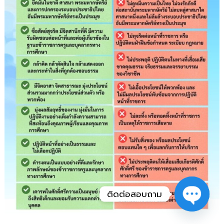
ติดต่อสอบถาม
O
p
e
n
c
h
at