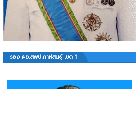
รอง ผอ.สพป.กาฬสินธุ์ เขต 1