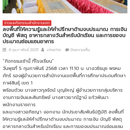
ข่าวและกิจกรรมสำนักงานเขต
ลงพื้นที่ให้ความรู้และให้คำปรึกษาด้านงบประมาณ การเงิน
บัญชี พัสดุ อาหารกลางวันสำหรับนักเรียน และการของบ
ประมาณซ่อมแซมอาคาร
Posted
Author
บน
6 กุมภาพันธ์ 2025
chocho
ปิดความเห็น
on
ลงพื้น
ที่
“กิจกรรมเช้านี้ ที่โรงเรียน”
ให้
วันพุธที่ 5 กุมภาพันธ์ 2568 เวลา 11.10 น. นางวชิรนุช พรหม
ความ
ภัทร์ รองผู้อำนวยการสำนักงานเขตพื้นที่การศึกษาประถมศึกษา
รู้
กาฬสินธุ์ เขต 1
และ
ให้
พร้อมด้วย นางสาวกุลรัตน์ บุญใหญ่ ผู้อำนวยการกลุ่มบริหาร
คำ
งานการเงินและสินทรัพย์ นางสาวยาณีฐาน์ แก้วพันมา
ปรึกษา
พนักงานราชการ
ด้าน
และนางสาวอภิชญา งอกงาม นักประชาสัมพันธ์ปฏิบัติ ลงพื้นที่
งบ
ประมาณ
ให้ความรู้และให้คำปรึกษาด้านงบประมาณ การเงิน บัญชี พัสดุ
การ
อาหารกลางวันสำหรับนักเรียน และการของบประมาณซ่อมแซม
เงิน