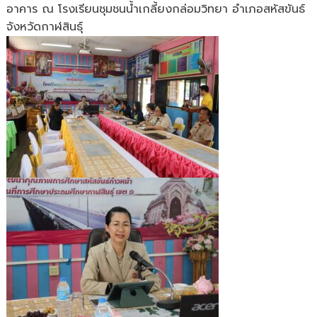
อาคาร ณ โรงเรียนชุมชนน้ำเกลี้ยงกล่อมวิทยา อำเภอสหัสขันธ์
บัญชี
จังหวัดกาฬสินธุ์
พัสดุ
อาหาร
กลาง
วัน
สำหรับ
นักเรียน
และ
การ
ขอ
งบ
ประมาณ
ซ่อมแซม
อาคาร