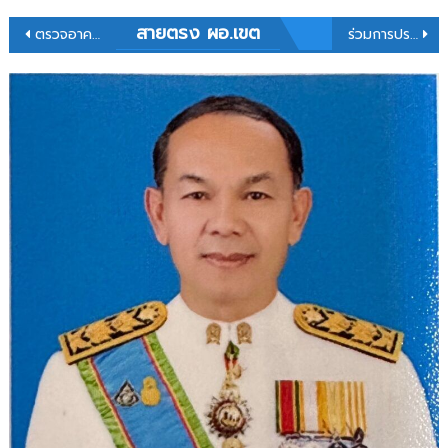
แนะแนว
สายตรง ผอ.เขต
ตรวจอาคารที่ราชพัสดุ (สปอ.สหัสขันธุ์เดิม) เพื่อคืนพื้นที่ราชพัสดุ
ร่วมการประชุมผู้อำนวยการประจำเขตตรวจราชการ สำนักงานคณะกรรมการการศึกษาขั้นพื้นฐาน โดยสำนักนโยบายและแผน ผ่านสื่ออิเล็กทรอนิกส์โปรแกรม Zoom Meeting
เรื่อง